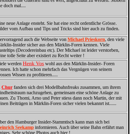
esonders die Galerien sind es wert, angeschaut zu werden. Stöbern
ie doch mal....
ine neue Anlage ensteht. Sie hat eine recht ordentliche Grösse.
ilder vom Aufbau und Tips und Tricks sind hier auch zu finden.
ervorragend auch die Webseite von
Michael Prieskorn
, den viele
ärklin-Insider sicher aus den Märklin-Foren kennen. Viele
asteltips (Decodereinbau etc). Der Michael ist leider verstorben,
ine tolle Seite aber existiert zu Recht weiter !
Henk Vos
iele werden
wohl aus den Märklin-Insider- Foren
ennen. Ich hatte schon mehrfach das Vergnügen von seinem
rossen Wissen zu profitieren.....
n
Chur
fanden sich drei Modellbahnfreaks zusammen, um ihrem
indheitstraum nachzugehen, gemeinsam eine schöne Anlage zu
auen. Zu Thomi, Arno und Peter stiess dann noch Martin, der mit
einen Beiträgen in Märklin-Foren sicher vielen bekannrt ist......
ber den Hamburger Insider-Stammtisch kann man sich bei
einrich Seekamp
informieren. Auch über seine Bahn erfährt man
iniges. Sehr schöne Photos auch hier !