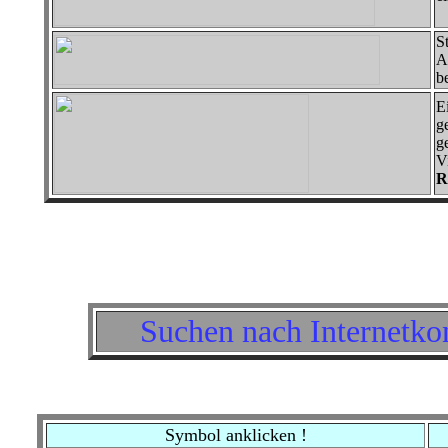
S
A
b
E
g
g
V
R
Suchen nach Internetko
Symbol anklicken !