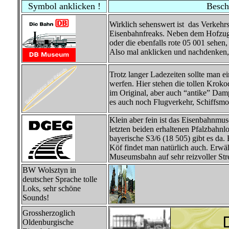
Symbol anklicken !
Besch
Wirklich sehenswert ist das Verkeh
Eisenbahnfreaks. Neben dem Hofzug 
oder die ebenfalls rote 05 001 sehen
Also mal anklicken und nachdenken,
Trotz langer Ladezeiten sollte man e
werfen. Hier stehen die tollen Kroko
im Original, aber auch “antike” Dam
es auch noch Flugverkehr, Schiffsmod
Klein aber fein ist das Eisenbahnmu
letzten beiden erhaltenen Pfalzbahn
bayerische S3/6 (18 505) gibt es da
Köf findet man natürlich auch. Erwä
Museumsbahn auf sehr reizvoller Stre
BW Wolsztyn in
deutscher Sprache tolle
Loks, sehr schöne
Sounds!
Grossherzoglich
Oldenburgische