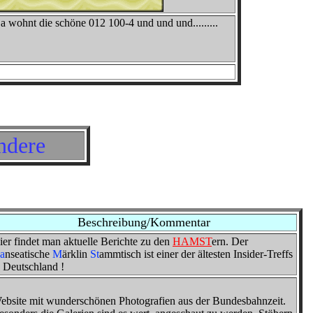
a wohnt die schöne 012 100-4 und und und.........
ndere
Beschreibung/Kommentar
ier findet man aktuelle Berichte zu den
HAMST
ern. Der
a
nseatische
M
ärklin
St
ammtisch ist einer der ältesten Insider-Treffs
n Deutschland !
ebsite mit wunderschönen Photografien aus der Bundesbahnzeit.