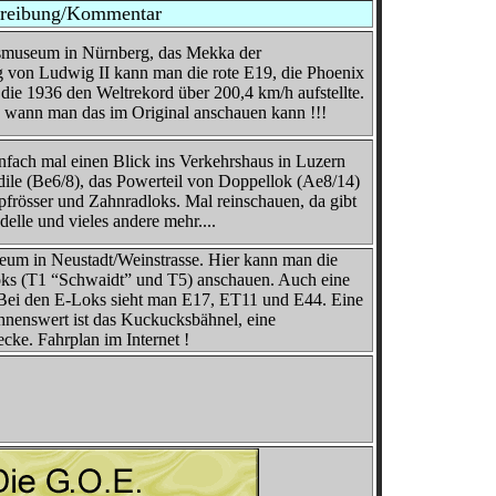
reibung/Kommentar
rsmuseum in Nürnberg, das Mekka der
von Ludwig II kann man die rote E19, die Phoenix
, die 1936 den Weltrekord über 200,4 km/h aufstellte.
 wann man das im Original anschauen kann !!!
infach mal einen Blick ins Verkehrshaus in Luzern
dile (Be6/8), das Powerteil von Doppellok (Ae8/14)
pfrösser und Zahnradloks. Mal reinschauen, da gibt
elle und vieles andere mehr....
seum in Neustadt/Weinstrasse. Hier kann man die
loks (T1 “Schwaidt” und T5) anschauen. Auch eine
. Bei den E-Loks sieht man E17, ET11 und E44. Eine
hnenswert ist das Kuckucksbähnel, eine
cke. Fahrplan im Internet !