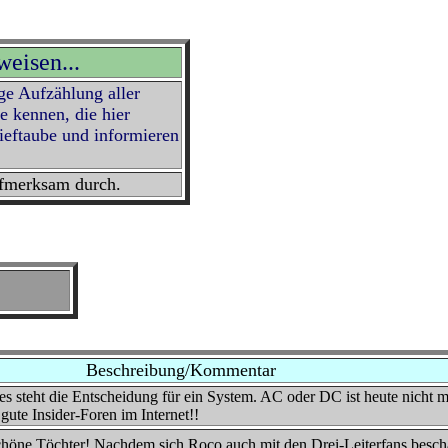
weisen...
ge Aufzählung aller
e kennen, die hier
ieftaube und informieren
fmerksam durch.
Beschreibung/Kommentar
 steht die Entscheidung für ein System. AC oder DC ist heute nicht m
r gute Insider-Foren im Internet!!
höne Töchter! Nachdem sich Roco auch mit den Drei-Leiterfans beschäf