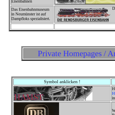
Eisenbahnen
D
Das Eisenbahnmuseum
in Neumünster ist auf
Dampfloks spezialisiert.
Private Homepages / A
Symbol anklicken !
H
H
i
W