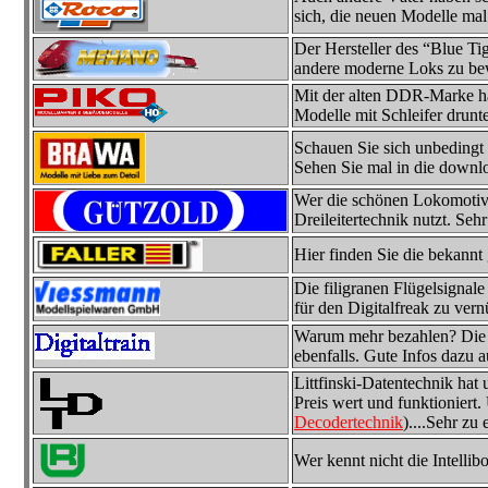
sich, die neuen Modelle ma
Der Hersteller des “Blue Tig
andere moderne Loks zu b
Mit der alten DDR-Marke hat
Modelle mit Schleifer drunte
Schauen Sie sich unbedingt
Sehen Sie mal in die downlo
Wer die schönen Lokomotive
Dreileitertechnik nutzt. Seh
Hier finden Sie die bekannt
Die filigranen Flügelsignale
für den Digitalfreak zu vern
Warum mehr bezahlen? Die D
ebenfalls. Gute Infos dazu 
Littfinski-Datentechnik hat 
Preis wert und funktioniert
Decodertechnik
)....Sehr zu
Wer kennt nicht die Intelli